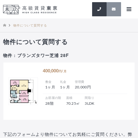
検索
物件について質問する
物件について質問する
物件 : ブランズタワー芝浦 28F
400,000
円/月
敷金
礼金
管理費
1ヶ月
1ヶ月
20,000円
お部屋の階
面積
間取り
28階
70.25㎡
3LDK
下記のフォームより物件についてお気軽にご質問ください。弊