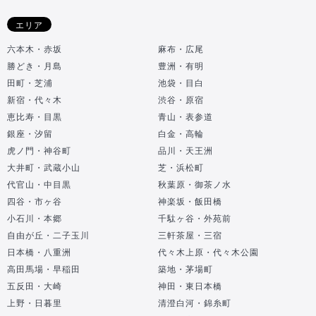
エリア
六本木・赤坂
麻布・広尾
勝どき・月島
豊洲・有明
田町・芝浦
池袋・目白
新宿・代々木
渋谷・原宿
恵比寿・目黒
青山・表参道
銀座・汐留
白金・高輪
虎ノ門・神谷町
品川・天王洲
大井町・武蔵小山
芝・浜松町
代官山・中目黒
秋葉原・御茶ノ水
四谷・市ヶ谷
神楽坂・飯田橋
小石川・本郷
千駄ヶ谷・外苑前
自由が丘・二子玉川
三軒茶屋・三宿
日本橋・八重洲
代々木上原・代々木公園
高田馬場・早稲田
築地・茅場町
五反田・大崎
神田・東日本橋
上野・日暮里
清澄白河・錦糸町