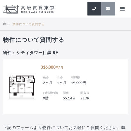
検索
物件について質問する
物件について質問する
物件 : シティタワー目黒 9F
316,000
円/月
敷金
礼金
管理費
2ヶ月
1ヶ月
19,000円
お部屋の階
面積
間取り
9階
55.14㎡
2LDK
下記のフォームより物件についてお気軽にご質問ください。弊