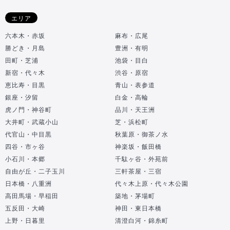
エリア
六本木・赤坂
麻布・広尾
勝どき・月島
豊洲・有明
田町・芝浦
池袋・目白
新宿・代々木
渋谷・原宿
恵比寿・目黒
青山・表参道
銀座・汐留
白金・高輪
虎ノ門・神谷町
品川・天王洲
大井町・武蔵小山
芝・浜松町
代官山・中目黒
秋葉原・御茶ノ水
四谷・市ヶ谷
神楽坂・飯田橋
小石川・本郷
千駄ヶ谷・外苑前
自由が丘・二子玉川
三軒茶屋・三宿
日本橋・八重洲
代々木上原・代々木公園
高田馬場・早稲田
築地・茅場町
五反田・大崎
神田・東日本橋
上野・日暮里
清澄白河・錦糸町