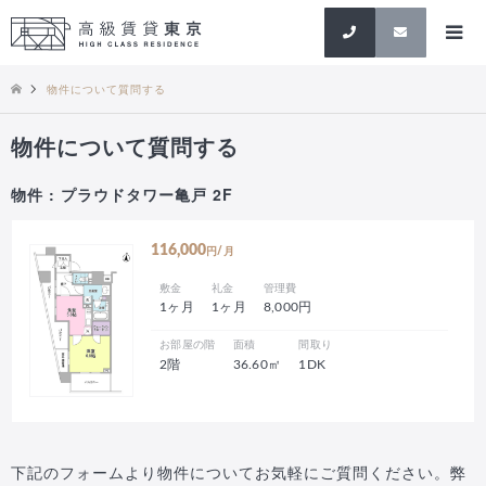
検索
物件について質問する
物件について質問する
物件 : プラウドタワー亀戸 2F
116,000
円/月
敷金
礼金
管理費
1ヶ月
1ヶ月
8,000円
お部屋の階
面積
間取り
2階
36.60㎡
1DK
下記のフォームより物件についてお気軽にご質問ください。弊