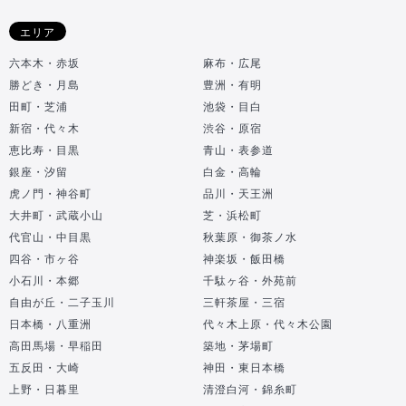
エリア
六本木・赤坂
麻布・広尾
勝どき・月島
豊洲・有明
田町・芝浦
池袋・目白
新宿・代々木
渋谷・原宿
恵比寿・目黒
青山・表参道
銀座・汐留
白金・高輪
虎ノ門・神谷町
品川・天王洲
大井町・武蔵小山
芝・浜松町
代官山・中目黒
秋葉原・御茶ノ水
四谷・市ヶ谷
神楽坂・飯田橋
小石川・本郷
千駄ヶ谷・外苑前
自由が丘・二子玉川
三軒茶屋・三宿
日本橋・八重洲
代々木上原・代々木公園
高田馬場・早稲田
築地・茅場町
五反田・大崎
神田・東日本橋
上野・日暮里
清澄白河・錦糸町