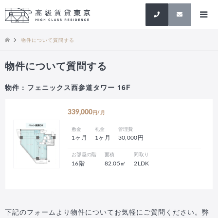
検索
物件について質問する
物件について質問する
物件 : フェニックス西参道タワー 16F
339,000
円/月
敷金
礼金
管理費
1ヶ月
1ヶ月
30,000円
お部屋の階
面積
間取り
16階
82.05㎡
2LDK
下記のフォームより物件についてお気軽にご質問ください。弊