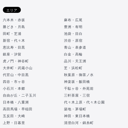
エリア
六本木・赤坂
麻布・広尾
勝どき・月島
豊洲・有明
田町・芝浦
池袋・目白
新宿・代々木
渋谷・原宿
恵比寿・目黒
青山・表参道
銀座・汐留
白金・高輪
虎ノ門・神谷町
品川・天王洲
大井町・武蔵小山
芝・浜松町
代官山・中目黒
秋葉原・御茶ノ水
四谷・市ヶ谷
神楽坂・飯田橋
小石川・本郷
千駄ヶ谷・外苑前
自由が丘・二子玉川
三軒茶屋・三宿
日本橋・八重洲
代々木上原・代々木公園
高田馬場・早稲田
築地・茅場町
五反田・大崎
神田・東日本橋
上野・日暮里
清澄白河・錦糸町