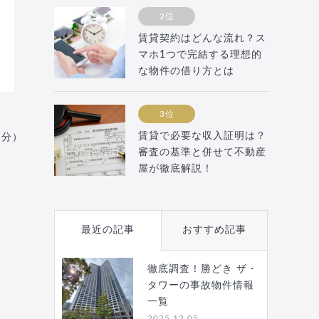
2位
賃貸契約はどんな流れ？ス
マホ1つで完結する理想的
な物件の借り方とは
3位
賃貸で必要な収入証明は？
月分）
審査の基準と併せて不動産
屋が徹底解説！
最近の記事
おすすめ記事
徹底調査！勝どき ザ・
タワーの事故物件情報
一覧
2025.12.05