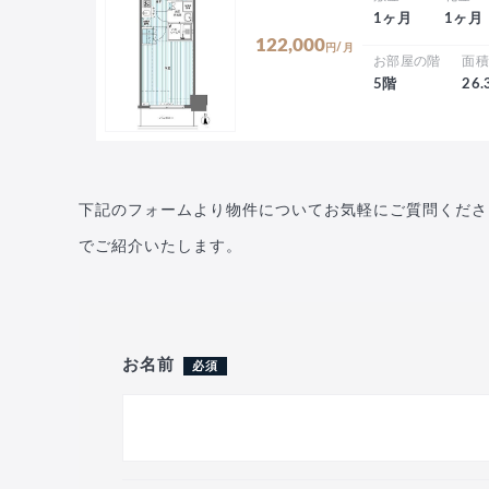
1ヶ月
1ヶ月
122,000
円/月
お部屋の階
面
5階
26
下記のフォームより物件についてお気軽にご質問くださ
でご紹介いたします。
お名前
必須