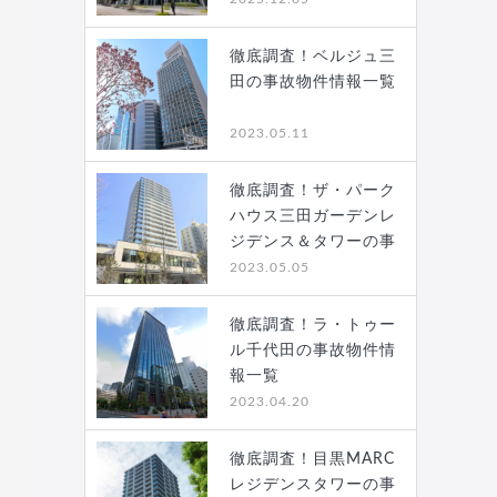
徹底調査！ベルジュ三
田の事故物件情報一覧
2023.05.11
徹底調査！ザ・パーク
ハウス三田ガーデンレ
ジデンス＆タワーの事
故…
2023.05.05
徹底調査！ラ・トゥー
ル千代田の事故物件情
報一覧
2023.04.20
徹底調査！目黒MARC
レジデンスタワーの事