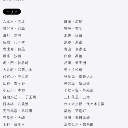
エリア
六本木・赤坂
麻布・広尾
勝どき・月島
豊洲・有明
田町・芝浦
池袋・目白
新宿・代々木
渋谷・原宿
恵比寿・目黒
青山・表参道
銀座・汐留
白金・高輪
虎ノ門・神谷町
品川・天王洲
大井町・武蔵小山
芝・浜松町
代官山・中目黒
秋葉原・御茶ノ水
四谷・市ヶ谷
神楽坂・飯田橋
小石川・本郷
千駄ヶ谷・外苑前
自由が丘・二子玉川
三軒茶屋・三宿
日本橋・八重洲
代々木上原・代々木公園
高田馬場・早稲田
築地・茅場町
五反田・大崎
神田・東日本橋
上野・日暮里
清澄白河・錦糸町