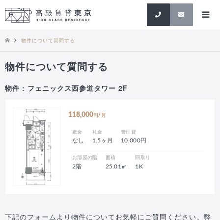
検索
物件について質問する
物件について質問する
物件 : フェニックス西参道タワー 2F
118,000
円/月
敷金
礼金
管理費
なし
1.5ヶ月
10,000円
お部屋の階
面積
間取り
2階
25.01㎡
1K
下記のフォームより物件についてお気軽にご質問ください。弊