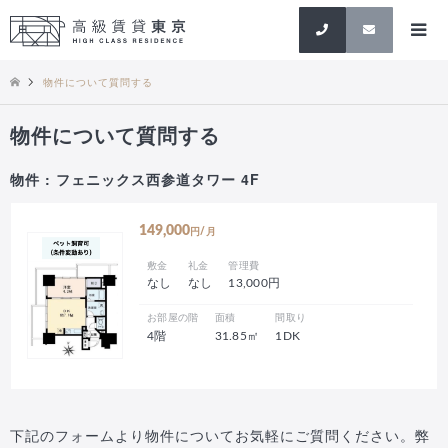
検索
物件について質問する
物件について質問する
物件 : フェニックス西参道タワー 4F
149,000
円/月
敷金
礼金
管理費
なし
なし
13,000円
お部屋の階
面積
間取り
4階
31.85㎡
1DK
下記のフォームより物件についてお気軽にご質問ください。弊