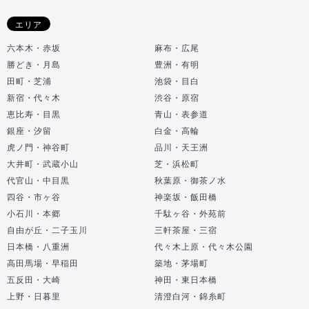
エリア
六本木・赤坂
麻布・広尾
勝どき・月島
豊洲・有明
田町・芝浦
池袋・目白
新宿・代々木
渋谷・原宿
恵比寿・目黒
青山・表参道
銀座・汐留
白金・高輪
虎ノ門・神谷町
品川・天王洲
大井町・武蔵小山
芝・浜松町
代官山・中目黒
秋葉原・御茶ノ水
四谷・市ヶ谷
神楽坂・飯田橋
小石川・本郷
千駄ヶ谷・外苑前
自由が丘・二子玉川
三軒茶屋・三宿
日本橋・八重洲
代々木上原・代々木公園
高田馬場・早稲田
築地・茅場町
五反田・大崎
神田・東日本橋
上野・日暮里
清澄白河・錦糸町