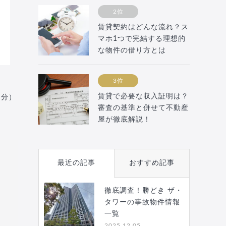
2位
賃貸契約はどんな流れ？ス
マホ1つで完結する理想的
な物件の借り方とは
3位
賃貸で必要な収入証明は？
月分）
審査の基準と併せて不動産
屋が徹底解説！
最近の記事
おすすめ記事
徹底調査！勝どき ザ・
タワーの事故物件情報
一覧
2025.12.05