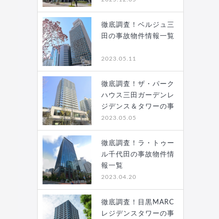
徹底調査！ベルジュ三
田の事故物件情報一覧
2023.05.11
徹底調査！ザ・パーク
ハウス三田ガーデンレ
ジデンス＆タワーの事
故…
2023.05.05
徹底調査！ラ・トゥー
ル千代田の事故物件情
報一覧
2023.04.20
徹底調査！目黒MARC
レジデンスタワーの事