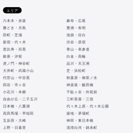
エリア
六本木・赤坂
麻布・広尾
勝どき・月島
豊洲・有明
田町・芝浦
池袋・目白
新宿・代々木
渋谷・原宿
恵比寿・目黒
青山・表参道
銀座・汐留
白金・高輪
虎ノ門・神谷町
品川・天王洲
大井町・武蔵小山
芝・浜松町
代官山・中目黒
秋葉原・御茶ノ水
四谷・市ヶ谷
神楽坂・飯田橋
小石川・本郷
千駄ヶ谷・外苑前
自由が丘・二子玉川
三軒茶屋・三宿
日本橋・八重洲
代々木上原・代々木公園
高田馬場・早稲田
築地・茅場町
五反田・大崎
神田・東日本橋
上野・日暮里
清澄白河・錦糸町