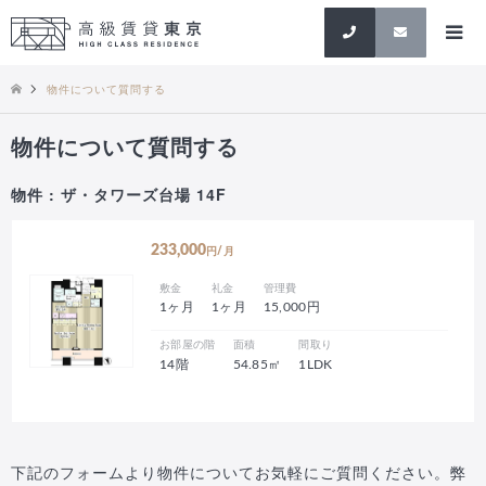
検索
物件について質問する
物件について質問する
物件 : ザ・タワーズ台場 14F
233,000
円/月
敷金
礼金
管理費
1ヶ月
1ヶ月
15,000円
お部屋の階
面積
間取り
14階
54.85㎡
1LDK
下記のフォームより物件についてお気軽にご質問ください。弊