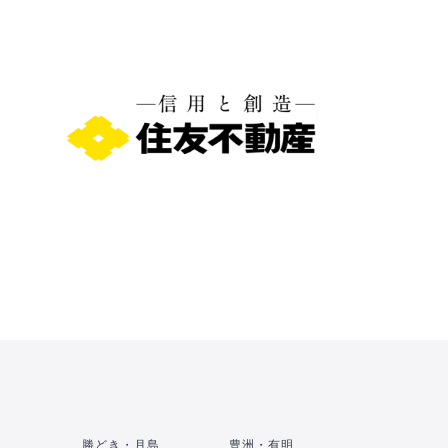
勝どき・月島
豊洲・有明