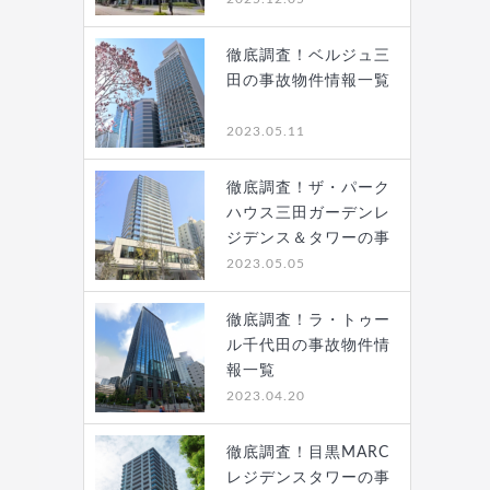
徹底調査！ベルジュ三
田の事故物件情報一覧
2023.05.11
徹底調査！ザ・パーク
ハウス三田ガーデンレ
ジデンス＆タワーの事
故…
2023.05.05
徹底調査！ラ・トゥー
ル千代田の事故物件情
報一覧
2023.04.20
徹底調査！目黒MARC
レジデンスタワーの事