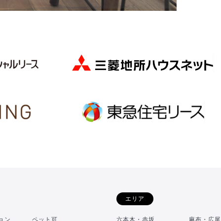
エリア
ョン
ペット可
六本木・赤坂
麻布・広尾