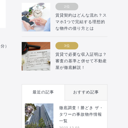
2位
賃貸契約はどんな流れ？ス
マホ1つで完結する理想的
な物件の借り方とは
3位
月分）
賃貸で必要な収入証明は？
審査の基準と併せて不動産
屋が徹底解説！
最近の記事
おすすめ記事
徹底調査！勝どき ザ・
タワーの事故物件情報
一覧
2025.12.05