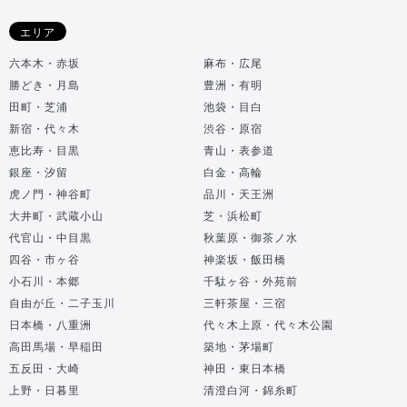
エリア
六本木・赤坂
麻布・広尾
勝どき・月島
豊洲・有明
田町・芝浦
池袋・目白
新宿・代々木
渋谷・原宿
恵比寿・目黒
青山・表参道
銀座・汐留
白金・高輪
虎ノ門・神谷町
品川・天王洲
大井町・武蔵小山
芝・浜松町
代官山・中目黒
秋葉原・御茶ノ水
四谷・市ヶ谷
神楽坂・飯田橋
小石川・本郷
千駄ヶ谷・外苑前
自由が丘・二子玉川
三軒茶屋・三宿
日本橋・八重洲
代々木上原・代々木公園
高田馬場・早稲田
築地・茅場町
五反田・大崎
神田・東日本橋
上野・日暮里
清澄白河・錦糸町