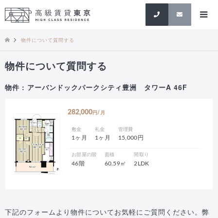
検索
物件について質問する
物件について質問する
物件 : アーバンドックパークシティ豊洲 タワーA 46F
282,000
円/月
敷金
礼金
管理費
1ヶ月
1ヶ月
15,000円
お部屋の階
面積
間取り
46階
60.59㎡
2LDK
下記のフォームより物件についてお気軽にご質問ください。弊