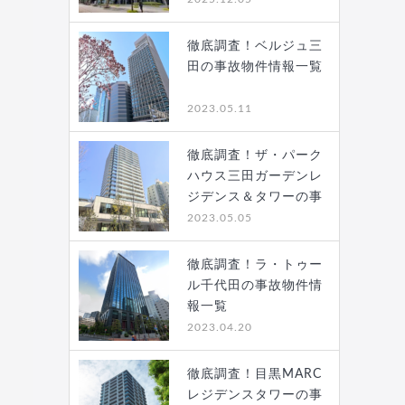
徹底調査！ベルジュ三
田の事故物件情報一覧
2023.05.11
徹底調査！ザ・パーク
ハウス三田ガーデンレ
ジデンス＆タワーの事
故…
2023.05.05
徹底調査！ラ・トゥー
ル千代田の事故物件情
報一覧
2023.04.20
徹底調査！目黒MARC
レジデンスタワーの事