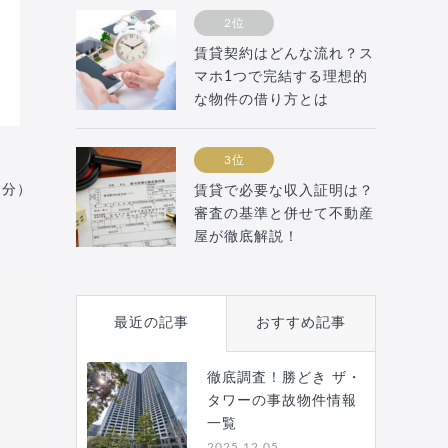
2位
賃貸契約はどんな流れ？ス
マホ1つで完結する理想的
な物件の借り方とは
3位
月分）
賃貸で必要な収入証明は？
審査の基準と併せて不動産
屋が徹底解説！
最近の記事
おすすめ記事
徹底調査！勝どき ザ・
タワーの事故物件情報
一覧
2025.12.05