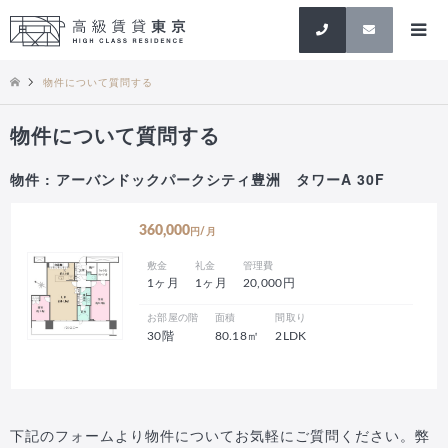
検索
物件について質問する
物件について質問する
物件 : アーバンドックパークシティ豊洲 タワーA 30F
360,000
円/月
敷金
礼金
管理費
1ヶ月
1ヶ月
20,000円
お部屋の階
面積
間取り
30階
80.18㎡
2LDK
下記のフォームより物件についてお気軽にご質問ください。弊