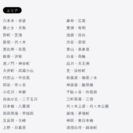
エリア
六本木・赤坂
麻布・広尾
勝どき・月島
豊洲・有明
田町・芝浦
池袋・目白
新宿・代々木
渋谷・原宿
恵比寿・目黒
青山・表参道
銀座・汐留
白金・高輪
虎ノ門・神谷町
品川・天王洲
大井町・武蔵小山
芝・浜松町
代官山・中目黒
秋葉原・御茶ノ水
四谷・市ヶ谷
神楽坂・飯田橋
小石川・本郷
千駄ヶ谷・外苑前
自由が丘・二子玉川
三軒茶屋・三宿
日本橋・八重洲
代々木上原・代々木公園
高田馬場・早稲田
築地・茅場町
五反田・大崎
神田・東日本橋
上野・日暮里
清澄白河・錦糸町