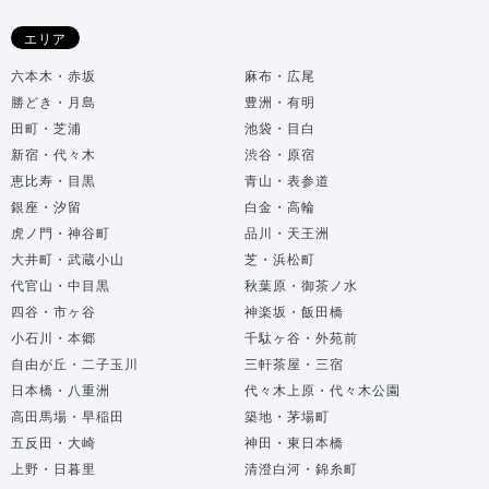
エリア
六本木・赤坂
麻布・広尾
勝どき・月島
豊洲・有明
田町・芝浦
池袋・目白
新宿・代々木
渋谷・原宿
恵比寿・目黒
青山・表参道
銀座・汐留
白金・高輪
虎ノ門・神谷町
品川・天王洲
大井町・武蔵小山
芝・浜松町
代官山・中目黒
秋葉原・御茶ノ水
四谷・市ヶ谷
神楽坂・飯田橋
小石川・本郷
千駄ヶ谷・外苑前
自由が丘・二子玉川
三軒茶屋・三宿
日本橋・八重洲
代々木上原・代々木公園
高田馬場・早稲田
築地・茅場町
五反田・大崎
神田・東日本橋
上野・日暮里
清澄白河・錦糸町