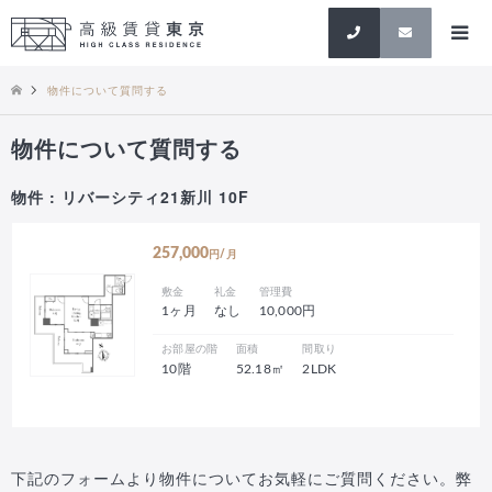
検索
物件について質問する
物件について質問する
物件 : リバーシティ21新川 10F
257,000
円/月
敷金
礼金
管理費
1ヶ月
なし
10,000円
お部屋の階
面積
間取り
10階
52.18㎡
2LDK
下記のフォームより物件についてお気軽にご質問ください。弊