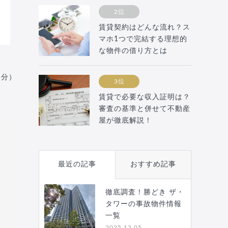
2位
賃貸契約はどんな流れ？ス
マホ1つで完結する理想的
な物件の借り方とは
月分）
3位
賃貸で必要な収入証明は？
審査の基準と併せて不動産
屋が徹底解説！
最近の記事
おすすめ記事
徹底調査！勝どき ザ・
タワーの事故物件情報
一覧
2025.12.05