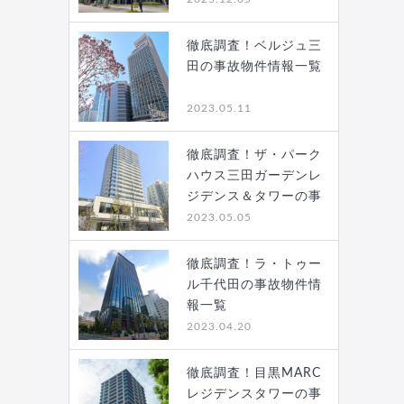
徹底調査！ベルジュ三
田の事故物件情報一覧
2023.05.11
徹底調査！ザ・パーク
ハウス三田ガーデンレ
ジデンス＆タワーの事
故…
2023.05.05
徹底調査！ラ・トゥー
ル千代田の事故物件情
報一覧
2023.04.20
徹底調査！目黒MARC
レジデンスタワーの事