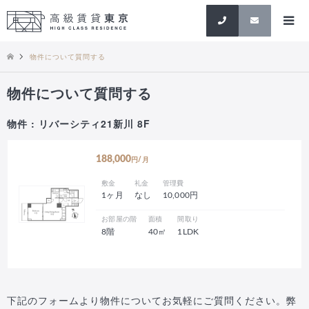
検索
物件について質問する
物件について質問する
物件 : リバーシティ21新川 8F
188,000
円/月
敷金
礼金
管理費
1ヶ月
なし
10,000円
お部屋の階
面積
間取り
8階
40㎡
1LDK
下記のフォームより物件についてお気軽にご質問ください。弊