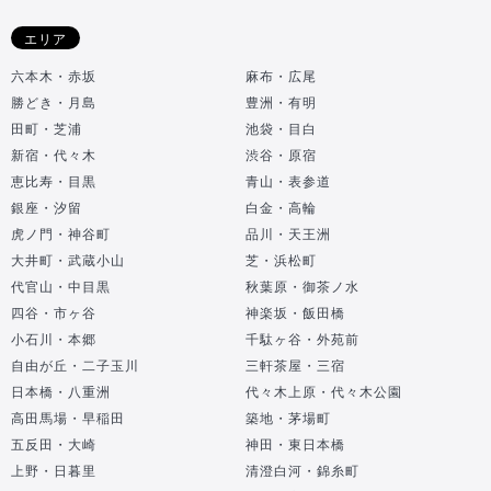
エリア
六本木・赤坂
麻布・広尾
勝どき・月島
豊洲・有明
田町・芝浦
池袋・目白
新宿・代々木
渋谷・原宿
恵比寿・目黒
青山・表参道
銀座・汐留
白金・高輪
虎ノ門・神谷町
品川・天王洲
大井町・武蔵小山
芝・浜松町
代官山・中目黒
秋葉原・御茶ノ水
四谷・市ヶ谷
神楽坂・飯田橋
小石川・本郷
千駄ヶ谷・外苑前
自由が丘・二子玉川
三軒茶屋・三宿
日本橋・八重洲
代々木上原・代々木公園
高田馬場・早稲田
築地・茅場町
五反田・大崎
神田・東日本橋
上野・日暮里
清澄白河・錦糸町