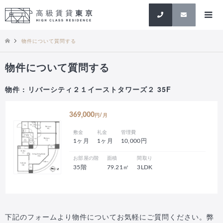
検索
物件について質問する
物件について質問する
物件 : リバーシティ２１イーストタワーズ２ 35F
369,000
円/月
敷金
礼金
管理費
1ヶ月
1ヶ月
10,000円
お部屋の階
面積
間取り
35階
79.21㎡
3LDK
下記のフォームより物件についてお気軽にご質問ください。弊