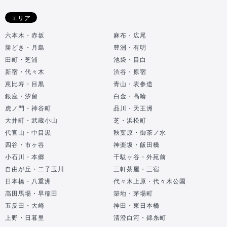
エリア
六本木・赤坂
麻布・広尾
勝どき・月島
豊洲・有明
田町・芝浦
池袋・目白
新宿・代々木
渋谷・原宿
恵比寿・目黒
青山・表参道
銀座・汐留
白金・高輪
虎ノ門・神谷町
品川・天王洲
大井町・武蔵小山
芝・浜松町
代官山・中目黒
秋葉原・御茶ノ水
四谷・市ヶ谷
神楽坂・飯田橋
小石川・本郷
千駄ヶ谷・外苑前
自由が丘・二子玉川
三軒茶屋・三宿
日本橋・八重洲
代々木上原・代々木公園
高田馬場・早稲田
築地・茅場町
五反田・大崎
神田・東日本橋
上野・日暮里
清澄白河・錦糸町