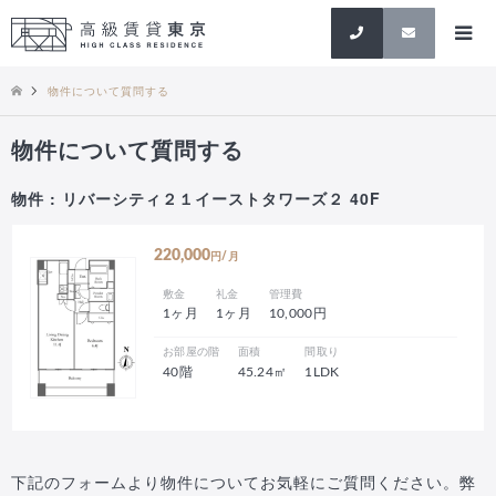
検索
物件について質問する
物件について質問する
物件 : リバーシティ２１イーストタワーズ２ 40F
220,000
円/月
敷金
礼金
管理費
1ヶ月
1ヶ月
10,000円
お部屋の階
面積
間取り
40階
45.24㎡
1LDK
下記のフォームより物件についてお気軽にご質問ください。弊