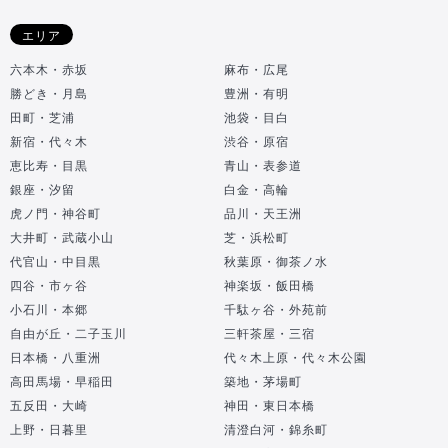
エリア
六本木・赤坂
麻布・広尾
勝どき・月島
豊洲・有明
田町・芝浦
池袋・目白
新宿・代々木
渋谷・原宿
恵比寿・目黒
青山・表参道
銀座・汐留
白金・高輪
虎ノ門・神谷町
品川・天王洲
大井町・武蔵小山
芝・浜松町
代官山・中目黒
秋葉原・御茶ノ水
四谷・市ヶ谷
神楽坂・飯田橋
小石川・本郷
千駄ヶ谷・外苑前
自由が丘・二子玉川
三軒茶屋・三宿
日本橋・八重洲
代々木上原・代々木公園
高田馬場・早稲田
築地・茅場町
五反田・大崎
神田・東日本橋
上野・日暮里
清澄白河・錦糸町