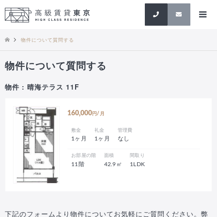
検索
物件について質問する
物件について質問する
物件 : 晴海テラス 11F
160,000
円/月
敷金
礼金
管理費
1ヶ月
1ヶ月
なし
お部屋の階
面積
間取り
11階
42.9㎡
1LDK
下記のフォームより物件についてお気軽にご質問ください。弊