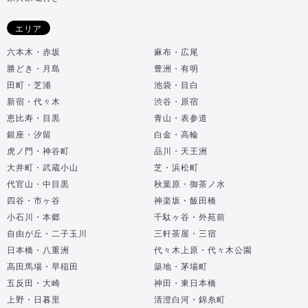
エリア
六本木・赤坂
麻布・広尾
勝どき・月島
豊洲・有明
田町・芝浦
池袋・目白
新宿・代々木
渋谷・原宿
恵比寿・目黒
青山・表参道
銀座・汐留
白金・高輪
虎ノ門・神谷町
品川・天王洲
大井町・武蔵小山
芝・浜松町
代官山・中目黒
秋葉原・御茶ノ水
四谷・市ヶ谷
神楽坂・飯田橋
小石川・本郷
千駄ヶ谷・外苑前
自由が丘・二子玉川
三軒茶屋・三宿
日本橋・八重洲
代々木上原・代々木公園
高田馬場・早稲田
築地・茅場町
五反田・大崎
神田・東日本橋
上野・日暮里
清澄白河・錦糸町