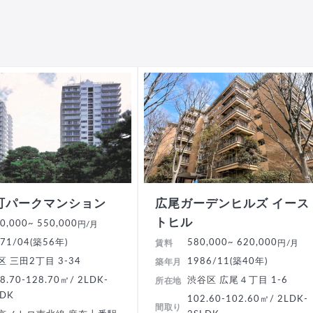
町パークマンション
広尾ガーデンヒルズ イース
トヒル
0,000
~ 550,000
円/月
71/04(築56年)
580,000
~ 620,000
賃料
円/月
区 三田2丁目 3-34
1986/11(築40年)
築年月
8.70-128.70㎡/ 2LDK-
渋谷区 広尾４丁目 1-6
所在地
LDK
102.60-102.60㎡/ 2LDK-
間取り