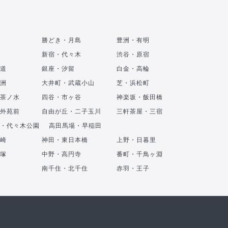
勝どき・月島
豊洲・有明
新宿・代々木
渋谷・原宿
道
銀座・汐留
白金・高輪
洲
大井町・武蔵小山
芝・浜松町
茶ノ水
四谷・市ヶ谷
神楽坂・飯田橋
外苑前
自由が丘・二子玉川
三軒茶屋・三宿
・代々木公園
高田馬場・早稲田
崎
神田・東日本橋
上野・日暮里
塚
中野・高円寺
番町・千鳥ヶ淵
南千住・北千住
赤羽・王子