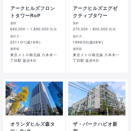
アークヒルズフロン
アークヒルズエグゼ
トタワーRoP
クティブタワー
賃料
賃料
690,000
~ 1,890,000
370,000
~ 800,000
円/月
円/月
築年月
築年月
2011/01(築16年)
1999/03(築28年)
最寄駅
最寄駅
東京メトロ南北線 六本木一
東京メトロ南北線 六本木一
丁目駅 徒歩4分
丁目駅 徒歩4分
オランダヒルズ森タ
ザ・パークハビオ新