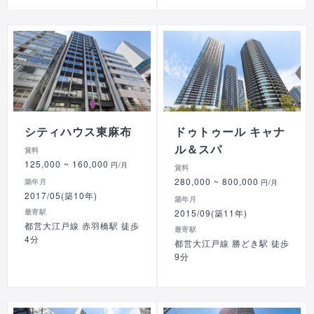
シティハウス東麻布
ドゥトゥール キャナ
ル＆スパ
賃料
125,000
~ 160,000
円/月
賃料
280,000
~ 800,000
築年月
円/月
2017/05(築10年)
築年月
最寄駅
2015/09(築11年)
都営大江戸線 赤羽橋駅 徒歩
最寄駅
4分
都営大江戸線 勝どき駅 徒歩
9分