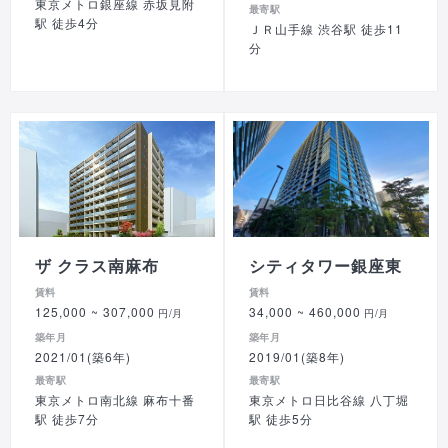
東京メトロ銀座線 赤坂見附
最寄駅
駅 徒歩4分
ＪＲ山手線 渋谷駅 徒歩11
分
ザ クラス南麻布
シティタワー銀座東
賃料
賃料
125,000
~ 307,000
34,000
~ 460,000
円/月
円/月
築年月
築年月
2021/01(築6年)
2019/01(築8年)
最寄駅
最寄駅
東京メトロ南北線 麻布十番
東京メトロ日比谷線 八丁堀
駅 徒歩7分
駅 徒歩5分