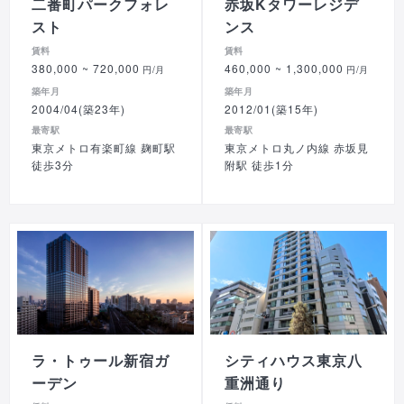
二番町パークフォレ
赤坂Kタワーレジデ
スト
ンス
賃料
賃料
380,000
~ 720,000
460,000
~ 1,300,000
円/月
円/月
築年月
築年月
2004/04(築23年)
2012/01(築15年)
最寄駅
最寄駅
東京メトロ有楽町線 麹町駅
東京メトロ丸ノ内線 赤坂見
徒歩3分
附駅 徒歩1分
ラ・トゥール新宿ガ
シティハウス東京八
ーデン
重洲通り