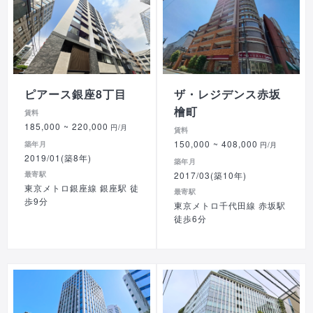
ピアース銀座8丁目
ザ・レジデンス赤坂
檜町
賃料
185,000
~ 220,000
円/月
賃料
150,000
~ 408,000
築年月
円/月
2019/01(築8年)
築年月
最寄駅
2017/03(築10年)
東京メトロ銀座線 銀座駅 徒
最寄駅
歩9分
東京メトロ千代田線 赤坂駅
徒歩6分