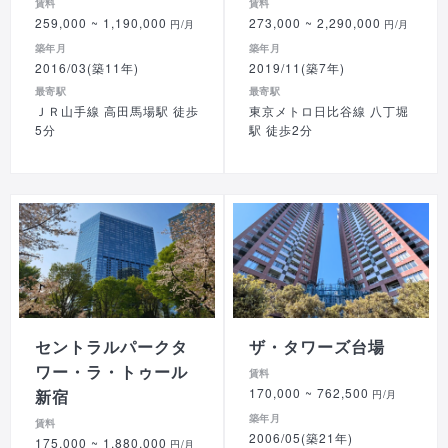
賃料
賃料
259,000
~ 1,190,000
273,000
~ 2,290,000
円/月
円/月
築年月
築年月
2016/03(築11年)
2019/11(築7年)
最寄駅
最寄駅
ＪＲ山手線 高田馬場駅 徒歩
東京メトロ日比谷線 八丁堀
5分
駅 徒歩2分
セントラルパークタ
ザ・タワーズ台場
ワー・ラ・トゥール
賃料
170,000
~ 762,500
新宿
円/月
築年月
賃料
2006/05(築21年)
175,000
~ 1,880,000
円/月