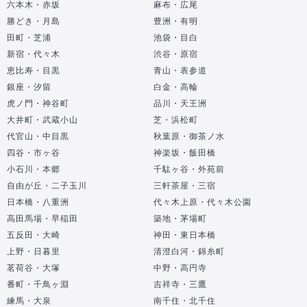
六本木・赤坂
麻布・広尾
勝どき・月島
豊洲・有明
田町・芝浦
池袋・目白
新宿・代々木
渋谷・原宿
恵比寿・目黒
青山・表参道
銀座・汐留
白金・高輪
虎ノ門・神谷町
品川・天王洲
大井町・武蔵小山
芝・浜松町
代官山・中目黒
秋葉原・御茶ノ水
四谷・市ヶ谷
神楽坂・飯田橋
小石川・本郷
千駄ヶ谷・外苑前
自由が丘・二子玉川
三軒茶屋・三宿
日本橋・八重洲
代々木上原・代々木公園
高田馬場・早稲田
築地・茅場町
五反田・大崎
神田・東日本橋
上野・日暮里
清澄白河・錦糸町
茗荷谷・大塚
中野・高円寺
番町・千鳥ヶ淵
吉祥寺・三鷹
練馬・大泉
南千住・北千住