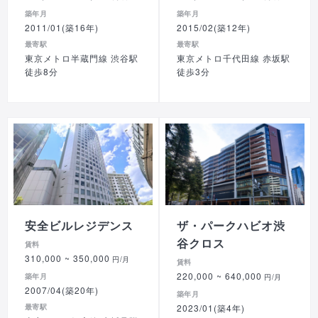
築年月
築年月
2011/01(築16年)
2015/02(築12年)
最寄駅
最寄駅
東京メトロ半蔵門線 渋谷駅
東京メトロ千代田線 赤坂駅
徒歩8分
徒歩3分
安全ビルレジデンス
ザ・パークハビオ渋
谷クロス
賃料
310,000
~ 350,000
円/月
賃料
220,000
~ 640,000
築年月
円/月
2007/04(築20年)
築年月
最寄駅
2023/01(築4年)