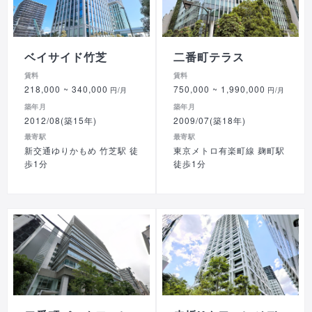
ベイサイド竹芝
二番町テラス
賃料
賃料
218,000
~ 340,000
750,000
~ 1,990,000
円/月
円/月
築年月
築年月
2012/08(築15年)
2009/07(築18年)
最寄駅
最寄駅
新交通ゆりかもめ 竹芝駅 徒
東京メトロ有楽町線 麹町駅
歩1分
徒歩1分