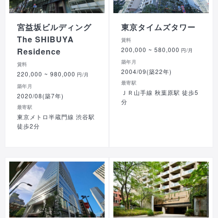
宮益坂ビルディング
東京タイムズタワー
The SHIBUYA
賃料
200,000
~ 580,000
Residence
円/月
築年月
賃料
2004/09(築22年)
220,000
~ 980,000
円/月
最寄駅
築年月
ＪＲ山手線 秋葉原駅 徒歩5
2020/08(築7年)
分
最寄駅
東京メトロ半蔵門線 渋谷駅
徒歩2分