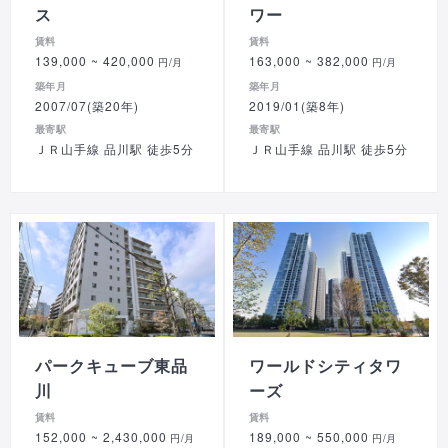
ス
ワー
賃料
賃料
139,000
~ 420,000
163,000
~ 382,000
円/月
円/月
築年月
築年月
2007/07(築20年)
2019/01(築8年)
最寄駅
最寄駅
ＪＲ山手線 品川駅 徒歩5分
ＪＲ山手線 品川駅 徒歩5分
パークキューブ東品
ワールドシティタワ
川
ーズ
賃料
賃料
152,000
~ 2,430,000
189,000
~ 550,000
円/月
円/月