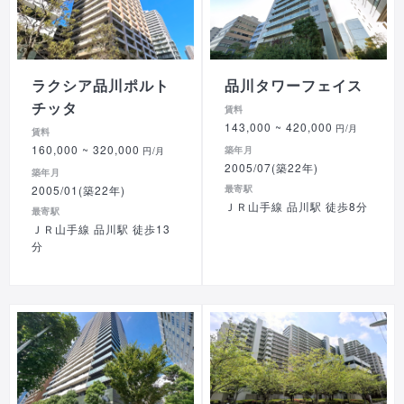
ラクシア品川ポルト
品川タワーフェイス
チッタ
賃料
143,000
~ 420,000
円/月
賃料
160,000
~ 320,000
築年月
円/月
2005/07(築22年)
築年月
2005/01(築22年)
最寄駅
ＪＲ山手線 品川駅 徒歩8分
最寄駅
ＪＲ山手線 品川駅 徒歩13
分