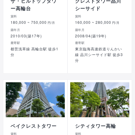
ザ・ヒルトップタワ
クレストタワー品川
ー高輪台
シーサイド
賃料
賃料
180,000
~ 750,000
160,000
~ 280,000
円/月
円/月
築年月
築年月
2010/03(築17年)
2008/04(築19年)
最寄駅
最寄駅
都営浅草線 高輪台駅 徒歩1
東京臨海高速鉄道りんかい
分
線 品川シーサイド駅 徒歩3
分
ベイクレストタワー
シティタワー高輪
賃料
賃料