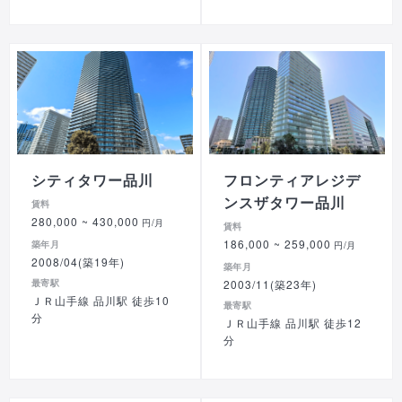
シティタワー品川
フロンティアレジデ
ンスザタワー品川
賃料
280,000
~ 430,000
円/月
賃料
186,000
~ 259,000
築年月
円/月
2008/04(築19年)
築年月
最寄駅
2003/11(築23年)
ＪＲ山手線 品川駅 徒歩10
最寄駅
分
ＪＲ山手線 品川駅 徒歩12
分