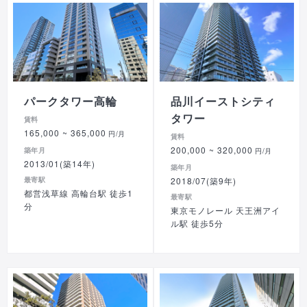
パークタワー高輪
品川イーストシティ
タワー
賃料
165,000
~ 365,000
円/月
賃料
200,000
~ 320,000
築年月
円/月
2013/01(築14年)
築年月
最寄駅
2018/07(築9年)
都営浅草線 高輪台駅 徒歩1
最寄駅
分
東京モノレール 天王洲アイ
ル駅 徒歩5分