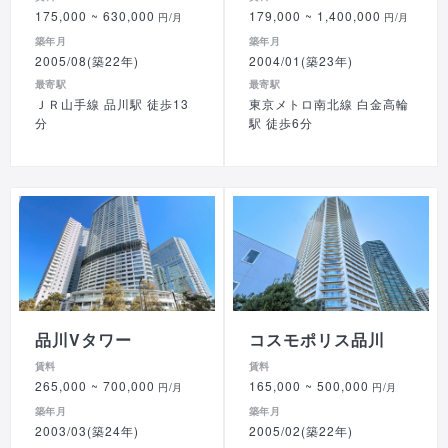
175,000
~ 630,000
179,000
~ 1,400,000
円/月
円/月
築年月
築年月
2005/08(築22年)
2004/01(築23年)
最寄駅
最寄駅
ＪＲ山手線 品川駅 徒歩13
東京メトロ南北線 白金高輪
分
駅 徒歩6分
品川Vタワー
コスモポリス品川
賃料
賃料
265,000
~ 700,000
165,000
~ 500,000
円/月
円/月
築年月
築年月
2003/03(築24年)
2005/02(築22年)