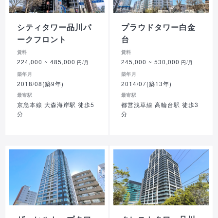
シティタワー品川パ
プラウドタワー白金
ークフロント
台
賃料
賃料
224,000
~ 485,000
245,000
~ 530,000
円/月
円/月
築年月
築年月
2018/08(築9年)
2014/07(築13年)
最寄駅
最寄駅
京急本線 大森海岸駅 徒歩5
都営浅草線 高輪台駅 徒歩3
分
分