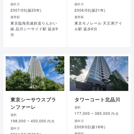
築年月
築年月
2007/03(築20年)
2006/03(築21年)
最寄駅
最寄駅
東京臨海高速鉄道りんかい
東京モノレール 天王洲アイ
線 品川シーサイド駅 徒歩9
ル駅 徒歩6分
分
東京シーサウスブラ
タワーコート北品川
ンファーレ
賃料
177,000
~ 385,000
円/月
賃料
198,000
~ 450,000
築年月
円/月
2009/02(築18年)
築年月
最寄駅