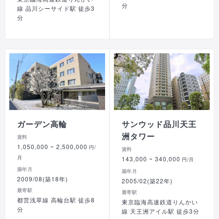
分
線 品川シーサイド駅 徒歩3
分
ガーデン高輪
サンウッド品川天王
洲タワー
賃料
1,050,000
~ 2,500,000
円/
賃料
月
143,000
~ 340,000
円/月
築年月
築年月
2009/08(築18年)
2005/02(築22年)
最寄駅
最寄駅
都営浅草線 高輪台駅 徒歩8
東京臨海高速鉄道りんかい
分
線 天王洲アイル駅 徒歩3分