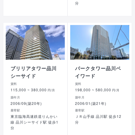
分
ブリリアタワー品川
パークタワー品川ベ
シーサイド
イワード
賃料
賃料
115,000
~ 380,000
198,000
~ 580,000
円/月
円/月
築年月
築年月
2006/09(築20年)
2006/01(築21年)
最寄駅
最寄駅
東京臨海高速鉄道りんかい
ＪＲ山手線 品川駅 徒歩12
線 品川シーサイド駅 徒歩1
分
分