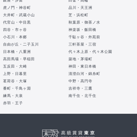
虎ノ門・神谷町
品川・天王洲
大井町・武蔵小山
芝・浜松町
代官山・中目黒
秋葉原・御茶ノ水
四谷・市ヶ谷
神楽坂・飯田橋
小石川・本郷
千駄ヶ谷・外苑前
自由が丘・二子玉川
三軒茶屋・三宿
日本橋・八重洲
代々木上原・代々木公園
高田馬場・早稲田
築地・茅場町
五反田・大崎
神田・東日本橋
上野・日暮里
清澄白河・錦糸町
茗荷谷・大塚
中野・高円寺
番町・千鳥ヶ淵
吉祥寺・三鷹
練馬・大泉
南千住・北千住
赤羽・王子