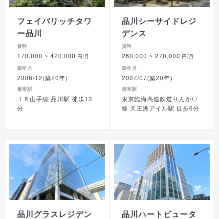
フェイバリッチタワ
品川シーサイドレジ
ー品川
デンス
賃料
賃料
170,000
~ 420,000
260,000
~ 270,000
円/月
円/月
築年月
築年月
2006/12(築20年)
2007/07(築20年)
最寄駅
最寄駅
ＪＲ山手線 品川駅 徒歩13
東京臨海高速鉄道りんかい
分
線 天王洲アイル駅 徒歩6分
品川グラスレジデン
品川ハートビュータ