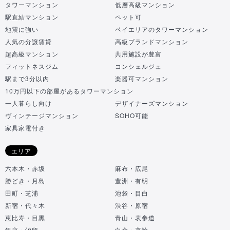
タワーマンション
低層高級マンション
駅直結マンション
ペット可
地震に強い
ベイエリアのタワーマンション
人気の分譲賃貸
高級ブランドマンション
超高級マンション
共用施設が豊富
フィットネスジム
コンシェルジュ
駅まで3分以内
楽器可マンション
10万円以下の部屋があるタワーマンション
一人暮らし向け
デザイナーズマンション
ヴィンテージマンション
SOHO可能
家具家電付き
エリア
六本木・赤坂
麻布・広尾
勝どき・月島
豊洲・有明
田町・芝浦
池袋・目白
新宿・代々木
渋谷・原宿
恵比寿・目黒
青山・表参道
銀座・汐留
白金・高輪