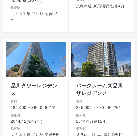
2004/08(築23年)
京急本線 新馬場駅 徒歩4分
最寄駅
ＪＲ山手線 品川駅 徒歩12
分
品川タワーレジデン
パークホームズ品川
ス
ザレジデンス
賃料
賃料
180,000
~ 390,000
235,000
~ 470,000
円/月
円/月
築年月
築年月
2014/12(築12年)
2014/10(築12年)
最寄駅
最寄駅
ＪＲ山手線 品川駅 徒歩6分
ＪＲ山手線 品川駅 徒歩11