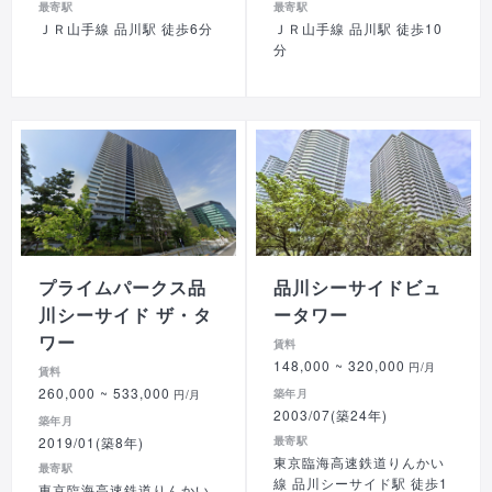
最寄駅
最寄駅
ＪＲ山手線 品川駅 徒歩6分
ＪＲ山手線 品川駅 徒歩10
分
プライムパークス品
品川シーサイドビュ
川シーサイド ザ・タ
ータワー
ワー
賃料
148,000
~ 320,000
円/月
賃料
260,000
~ 533,000
築年月
円/月
2003/07(築24年)
築年月
2019/01(築8年)
最寄駅
東京臨海高速鉄道りんかい
最寄駅
線 品川シーサイド駅 徒歩1
東京臨海高速鉄道りんかい