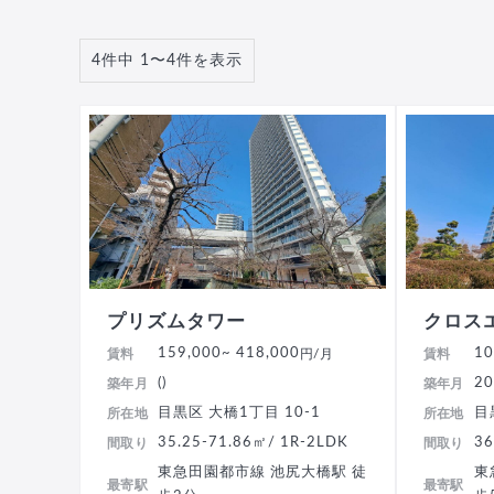
4件中 1〜4件を表示
プリズムタワー
クロス
159,000
~ 418,000
10
賃料
円/月
賃料
()
20
築年月
築年月
目黒区 大橋1丁目 10-1
目
所在地
所在地
35.25-71.86㎡/ 1R-2LDK
36
間取り
間取り
東急田園都市線 池尻大橋駅 徒
東
最寄駅
最寄駅