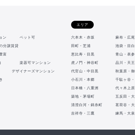
エリア
ョン
ペット可
六本木・赤坂
麻布・広尾
の分譲賃貸
田町・芝浦
池袋・目白
豊富
恵比寿・目黒
青山・表参
内
楽器可マンション
虎ノ門・神谷町
品川・天王
デザイナーズマンション
代官山・中目黒
秋葉原・御
き
小石川・本郷
千駄ヶ谷・
日本橋・八重洲
代々木上原
築地・茅場町
五反田・大
清澄白河・錦糸町
茗荷谷・大
吉祥寺・三鷹
練馬・大泉