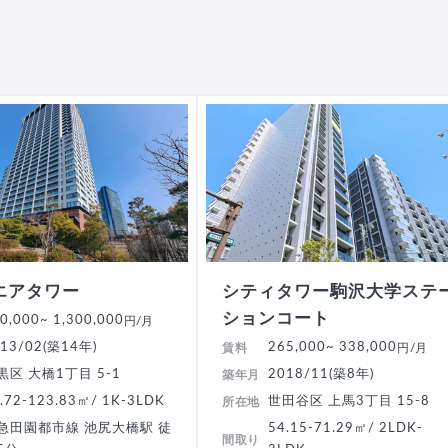
エアタワー
シティタワー駒沢大学ステ
ションコート
0,000
~ 1,300,000
円/月
13/02(築14年)
265,000
~ 338,000
賃料
円/月
黒区 大橋1丁目 5-1
2018/11(築8年)
築年月
.72-123.83㎡/ 1K-3LDK
世田谷区 上馬3丁目 15-8
所在地
急田園都市線 池尻大橋駅 徒
54.15-71.29㎡/ 2LDK-
間取り