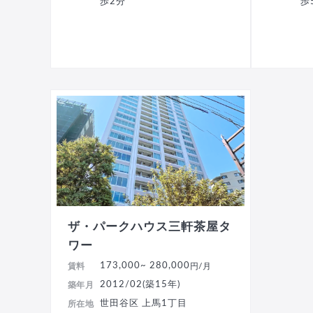
歩2分
歩
ザ・パークハウス三軒茶屋タ
ワー
173,000
~ 280,000
賃料
円/月
2012/02(築15年)
築年月
世田谷区 上馬1丁目
所在地