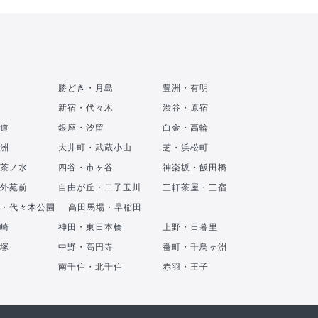
勝どき・月島
豊洲・有明
新宿・代々木
渋谷・原宿
道
銀座・汐留
白金・高輪
洲
大井町・武蔵小山
芝・浜松町
茶ノ水
四谷・市ヶ谷
神楽坂・飯田橋
外苑前
自由が丘・二子玉川
三軒茶屋・三宿
・代々木公園
高田馬場・早稲田
崎
神田・東日本橋
上野・日暮里
塚
中野・高円寺
番町・千鳥ヶ淵
南千住・北千住
赤羽・王子