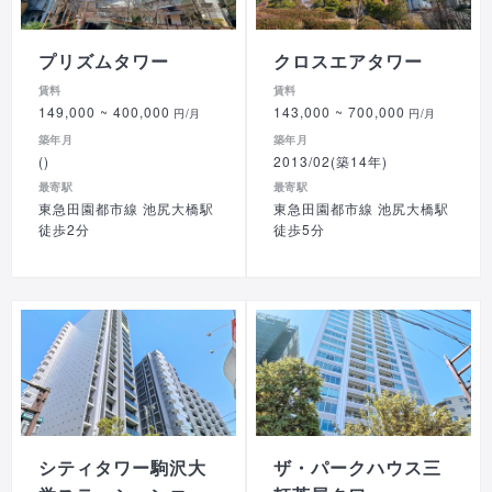
プリズムタワー
クロスエアタワー
賃料
賃料
149,000
~ 400,000
143,000
~ 700,000
円/月
円/月
築年月
築年月
()
2013/02(築14年)
最寄駅
最寄駅
東急田園都市線 池尻大橋駅
東急田園都市線 池尻大橋駅
徒歩2分
徒歩5分
シティタワー駒沢大
ザ・パークハウス三