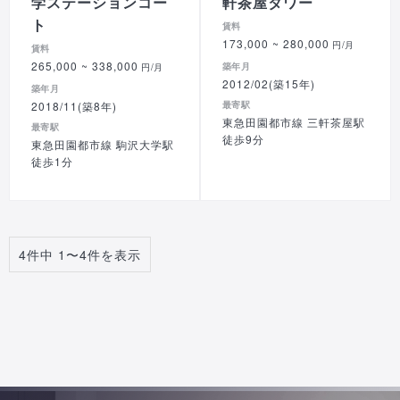
学ステーションコー
軒茶屋タワー
ト
賃料
173,000
~ 280,000
円/月
賃料
265,000
~ 338,000
築年月
円/月
2012/02(築15年)
築年月
2018/11(築8年)
最寄駅
東急田園都市線 三軒茶屋駅
最寄駅
徒歩9分
東急田園都市線 駒沢大学駅
徒歩1分
4件中 1〜4件を表示