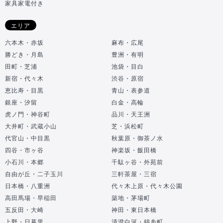
家具家電付き
エリア
六本木・赤坂
麻布・広尾
勝どき・月島
豊洲・有明
田町・芝浦
池袋・目白
新宿・代々木
渋谷・原宿
恵比寿・目黒
青山・表参道
銀座・汐留
白金・高輪
虎ノ門・神谷町
品川・天王洲
大井町・武蔵小山
芝・浜松町
代官山・中目黒
秋葉原・御茶ノ水
四谷・市ヶ谷
神楽坂・飯田橋
小石川・本郷
千駄ヶ谷・外苑前
自由が丘・二子玉川
三軒茶屋・三宿
日本橋・八重洲
代々木上原・代々木公園
高田馬場・早稲田
築地・茅場町
五反田・大崎
神田・東日本橋
上野・日暮里
清澄白河・錦糸町