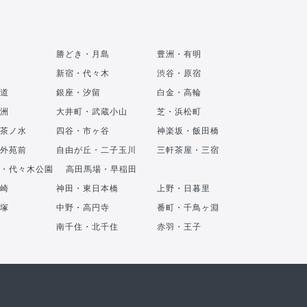
勝どき・月島
豊洲・有明
新宿・代々木
渋谷・原宿
道
銀座・汐留
白金・高輪
洲
大井町・武蔵小山
芝・浜松町
茶ノ水
四谷・市ヶ谷
神楽坂・飯田橋
外苑前
自由が丘・二子玉川
三軒茶屋・三宿
・代々木公園
高田馬場・早稲田
崎
神田・東日本橋
上野・日暮里
塚
中野・高円寺
番町・千鳥ヶ淵
南千住・北千住
赤羽・王子