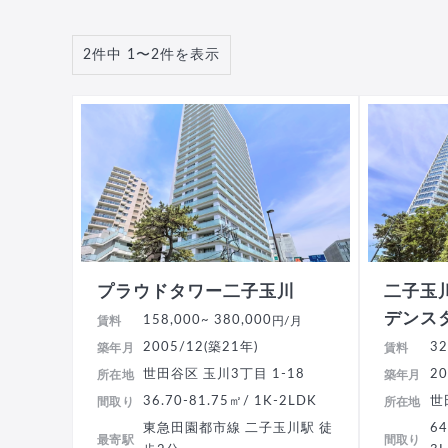
2件中 1〜2件を表示
プラウドタワー二子玉川
二子玉
デンス
158,000
~ 380,000
賃料
円/月
2005/12(築21年)
32
築年月
賃料
世田谷区 玉川3丁目 1-18
20
所在地
築年月
36.70-81.75㎡/ 1K-2LDK
世
間取り
所在地
東急田園都市線 二子玉川駅 徒
64
最寄駅
間取り