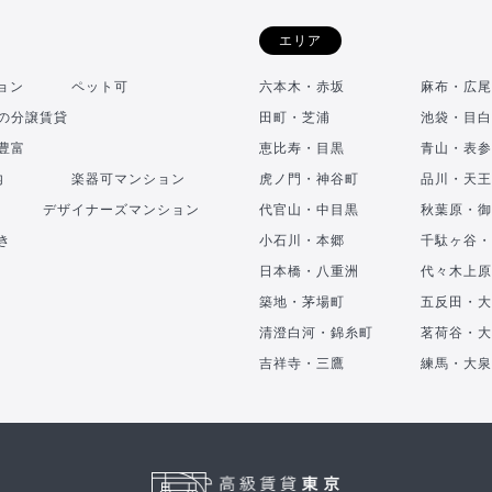
エリア
ョン
ペット可
六本木・赤坂
麻布・広尾
の分譲賃貸
田町・芝浦
池袋・目白
豊富
恵比寿・目黒
青山・表参
内
楽器可マンション
虎ノ門・神谷町
品川・天王
デザイナーズマンション
代官山・中目黒
秋葉原・御
き
小石川・本郷
千駄ヶ谷・
日本橋・八重洲
代々木上原
築地・茅場町
五反田・大
清澄白河・錦糸町
茗荷谷・大
吉祥寺・三鷹
練馬・大泉