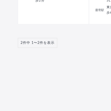
歩2分
3
東
最寄駅
歩
2件中 1〜2件を表示